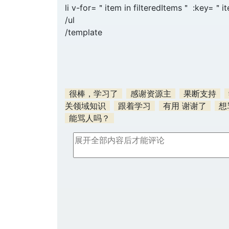
li v-for=＂item in filteredItems＂ :key=＂i
/ul
/template
很棒，学习了
感谢资源主
果断支持
关领域知识
跟着学习
有用 谢谢了
想
能骂人吗？