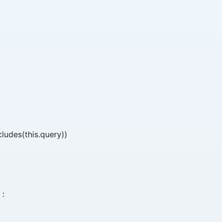
cludes(this.query))
：