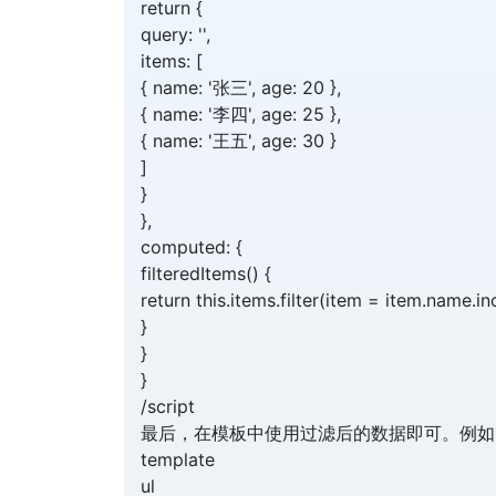
return {
query: '',
items: [
{ name: '张三', age: 20 },
{ name: '李四', age: 25 },
{ name: '王五', age: 30 }
]
}
},
computed: {
filteredItems() {
return this.items.filter(item = item.name.in
}
}
}
/script
最后，在模板中使用过滤后的数据即可。例如
template
ul