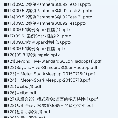
■(12)09.5.2案例PantheraSQL92Test(1).pptx
■(13)09.5.2案例PantheraSQL92Test(2).pptx
■(14)09.5.2案例PantheraSQL92Test(3).pptx
■(15)09.5.2案例PantheraSQL92Test.pptx
■(16)09.6.1案例Spark性能(1).pptx
■(17)09.6.1案例Spark性能(2).pptx
■(18)09.6.1案例Spark性能(3).pptx
■(19)09.6.1案例Spark性能.pptx
■(20)09.8.1案例Impala.pptx
■(21)BeyondHive-StandardSQLonHadoop(1).pdf
■(22)BeyondHive-StandardSQLonHadoop.pdf
■(23)HiMeter-SparkMeepup-20150718(1).pdf
■(24)HiMeter-SparkMeepup-20150718.pdf
■(25)weibo(1).pdf
■(26)weibo.pdf
■(27)从组合设计模式看Go语言的多态特性(1).pdf
■(28)从组合设计模式看Go语言的多态特性.pdf
■(29)创新小案例(1).pdf