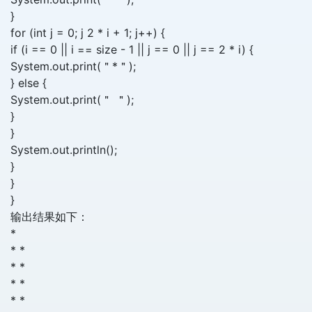
}
for (int j = 0; j 2 * i + 1; j++) {
if (i == 0 || i == size - 1 || j == 0 || j == 2 * i) {
System.out.print(＂*＂);
} else {
System.out.print(＂ ＂);
}
}
System.out.println();
}
}
}
输出结果如下：
*
* *
* *
* *
* *